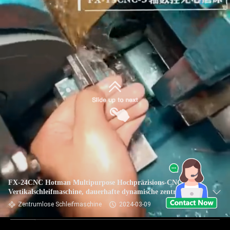
FX-24CNC Hotman Multipurpose Hochpräzisions-CNC-
Vertikalschleifmaschine, dauerhafte dynamische zentrallose
Schleifmaschine
Zentrumlose Schleifmaschine
2024-03-09