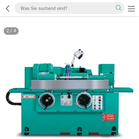
2
/
4