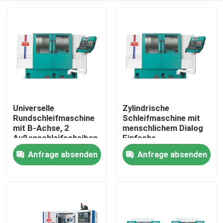
Universelle
Zylindrische
Rundschleifmaschine
Schleifmaschine mit
mit B-Achse, 2
menschlichem Dialog
Außenschleifscheiben
Einfache
und 1
Programmierung CNC-
Anfrage absenden
Anfrage absenden
Zu Hause
Innenschleifscheibe
Controller
Produkte
Über uns