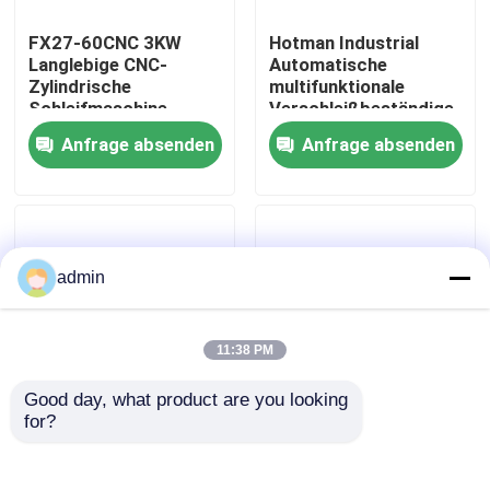
FX27-60CNC 3KW
Hotman Industrial
Werksbesichtigung
Langlebige CNC-
Automatische
Zylindrische
multifunktionale
Schleifmaschine,
Verschleißbeständige
Multiscene Universelle
zylindrische
Qualitätskontrolle
Anfrage absenden
Anfrage absenden
Schleifmaschine
Schleifmaschine
Kontakt mit uns
Bitte um ein Angebot
admin
CNC-Schleifmaschine
11:38 PM
Good day, what product are you looking 
Rundschleifer Machine
for?
Hydraulische CNC-
CNC-Zylindermaschine
Universalschleifmaschine
mit Roboterzufuhr und
2,2 kW Multiscene
geringer Toleranz
Maschine für die interne Schleifmaschine