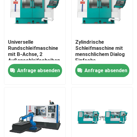
Universelle
Zylindrische
Rundschleifmaschine
Schleifmaschine mit
mit B-Achse, 2
menschlichem Dialog
Außenschleifscheiben
Einfache
und 1
Programmierung CNC-
Anfrage absenden
Anfrage absenden
Innenschleifscheibe
Controller
Zu Hause
Produkte
Über uns