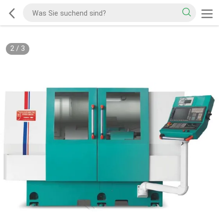
2
/
3