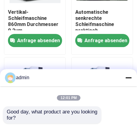
Vertikal-
Automatische
Werksbesichtigung
Schleifmaschine
senkrechte
860mm Durchmesser
Schleifmaschine
0,2um
praktisch
Oberflächenrauheit
korrosionsbeständig
Qualitätskontrolle
Anfrage absenden
Anfrage absenden
Z860
Kontakt mit uns
Bitte um ein Angebot
admin
CNC-Schleifmaschine
12:01 PM
Good day, what product are you looking 
Rundschleifer Machine
for?
7,5 kW CNC Vertikal-
Gusseisen-CNC-
Schleifmaschine mit
Vertikalschleifmaschine
500 mm maximaler
praktische
Maschine für die interne Schleifmaschine