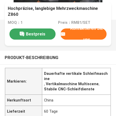
Hochpräzise, langlebige Mehrzweckmaschine
Z860
MOQ：1
Preis：RMB1/SET
Kontaktieren Sie
Bestpreis
uns
PRODUKT-BESCHREIBUNG
Dauerhafte vertikale Schleifmasch
ine
Markieren:
,
Vertikalmaschine Multiscene
,
Stabile CNC-Schleifdienste
Herkunftsort
China
Lieferzeit
60 Tage