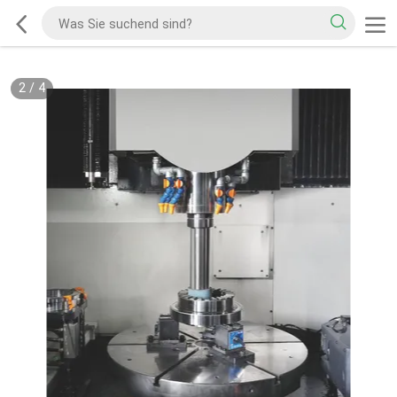
2
/
4