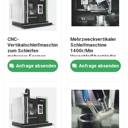
CNC-
Mehrzweckvertikaler
Vertikalschleifmaschine
Schleifmaschine
zum Schleifen
1400r/Min
mehrerer Formen
Verschleißbeständig-
Z860
Anfrage absenden
Anfrage absenden
Zu Hause
Produkte
Über uns