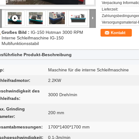
Verpackung Informati
Lieferzeit:
Zahlungsbedingunge
Versorgungsmaterial-F
Großes Bild :
IG-150 Hotman 3000 RPM
Kontakt
Interne Schleifmaschine IG-150
Multifunktionsstabil
sführliche Produkt-Beschreibung
p:
Maschine für die interne Schleifmaschine
hleifradmotor:
2.2KW
schwindigkeit des
3000 Dreh/min
hleifrads:
x. Grinding
200 mm
ameter:
esamtabmessungen:
1700*1400*1700 mm
schgeschwindigkeit:
0.1-3m/min