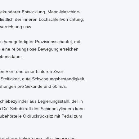
sekundärer Entwicklung, Mann-Maschine-
ießlich der inneren Lochschleifvorrichtung,
orrichtung usw.
 handgefertigter Präzisionsschaufel, mit
e eine reibungslose Bewegung erreichen
Lebensdauer.
en Vier- und einer hinteren Zwei-
Steifigkeit, gute Schwingungsbeständigkeit,
drehungen pro Sekunde und 60 m/s.
Schiebezylinder aus Legierungsstahl, der in
n.Die Schubkraft des Schiebezylinders kann
Zubehörteile Öldruckrücksitz mit Pedal zum
undärer Entwicklung, alle chinesische