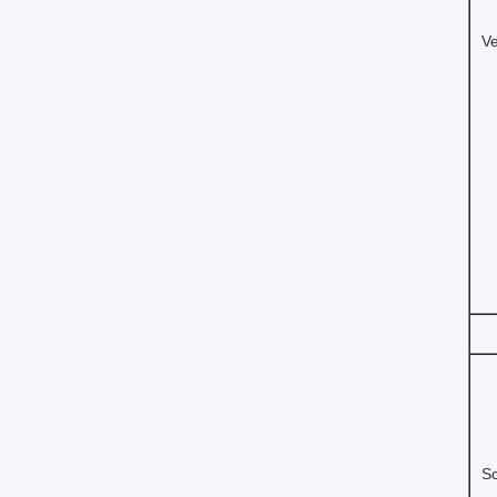
Ve
Sc