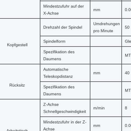
Mindestzufuhr auf der
mm
0.
X-Achse
Umdrehungen
Drehzahl der Spindel
50 
pro Minute
Spindelform
Gle
Kopfgestell
Spezifikation des
MT
Daumens
Automatische
mm
40
Teleskopdistanz
Rücksitz
Spezifikation des
MT
Daumens
Z-Achse
m/min
8
Schnellgeschwindigkeit
Mindestzufuhr in der Z-
mm
0.
Achse
Arbeitstisch