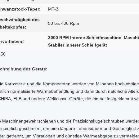
hwanzstock-Taper:
MT-3
schwindigkeit des
50 bis 400 Rpm
beitskopfes:
3000 RPM Interne Schleifmaschine
,
Maschi
rvorheben:
Stabiler innerer Schleifgerät
150
chreibung des Geräts:
Die Karosserie und die Komponenten werden von Milhanna hochwerti
stlich normalisierte Wärmebehandlung und dann durch natürliche Alter
HIBA, ELB und andere Weltklasse-Geräte, die einmal festgeklemmt w
e Maschinengewehrschienen und die Präzisionskugelschrauben werden
tinuierlich geschmiert, um eine längere Lebensdauer und Genauigkeit 
per getrennt, um Vibrationen und günstige Wärmeabgabe zu vermeide