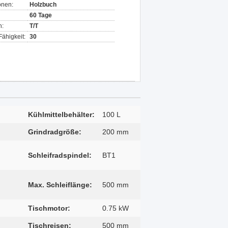
onen:
Holzbuch
60 Tage
n:
T/T
ähigkeit:
30
Kühlmittelbehälter:
100 L
Grindradgröße:
200 mm
Schleifradspindel:
BT1
Max. Schleiflänge:
500 mm
Tischmotor:
0.75 kW
Tischreisen:
500 mm