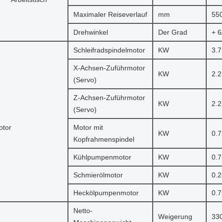
Maximaler Reiseverlauf
mm
55
Drehwinkel
Der Grad
+ 6
Schleifradspindelmotor
KW
3.7
X-Achsen-Zuführmotor
KW
2.2
(Servo)
Z-Achsen-Zuführmotor
KW
2.2
(Servo)
otor
Motor mit
KW
0.7
Kopfrahmenspindel
Kühlpumpenmotor
KW
0.7
Schmierölmotor
KW
0.2
Heckölpumpenmotor
KW
0.7
Netto-
Weigerung
33