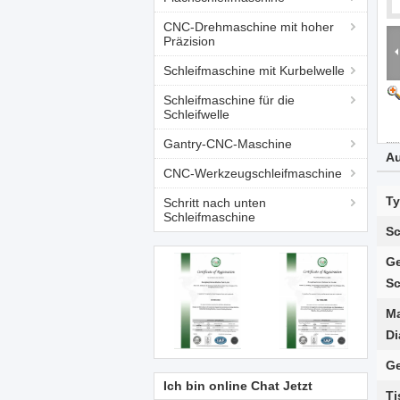
CNC-Drehmaschine mit hoher
Präzision
Schleifmaschine mit Kurbelwelle
Schleifmaschine für die
Schleifwelle
Gantry-CNC-Maschine
Au
CNC-Werkzeugschleifmaschine
Ty
Schritt nach unten
Schleifmaschine
Sc
Ge
Sc
Ma
Di
G
Ich bin online Chat Jetzt
Ti