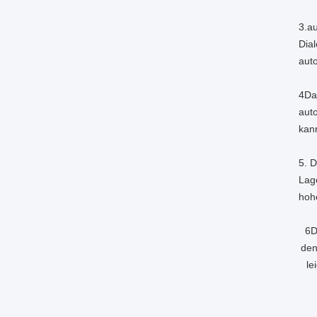
3.a
Dial
aut
4Da
aut
kan
5. D
Lag
hoh
6D
den
le