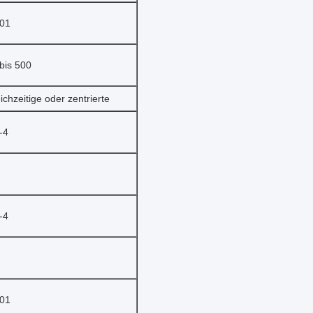
001
bis 500
ichzeitige oder zentrierte
-4
-4
001