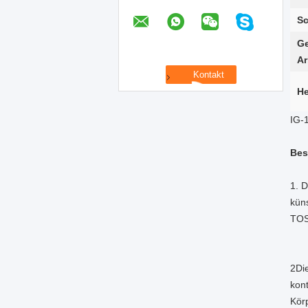
Sc
Ge
Ar
He
IG-
Bes
1. 
kün
TOS
2Di
kon
Kör