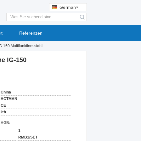
German
search
kt
Referenzen
-150 Multifunktionsstabil
ne IG-150
China
HOTMAN
CE
Ich
d AGB:
1
RMB1/SET