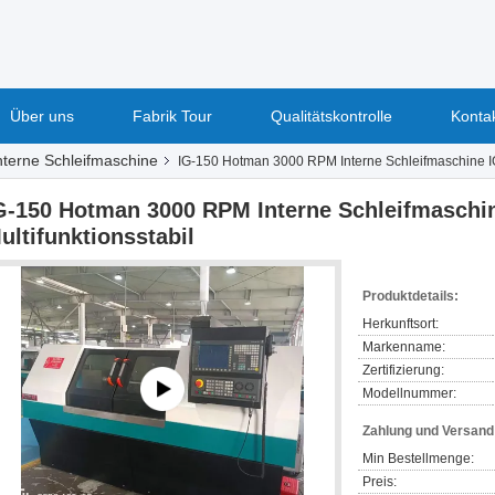
Über uns
Fabrik Tour
Qualitätskontrolle
Konta
nterne Schleifmaschine
IG-150 Hotman 3000 RPM Interne Schleifmaschine IG
G-150 Hotman 3000 RPM Interne Schleifmaschi
ultifunktionsstabil
Produktdetails:
Herkunftsort:
Markenname:
Zertifizierung:
Modellnummer:
Zahlung und Versan
Min Bestellmenge:
Preis: