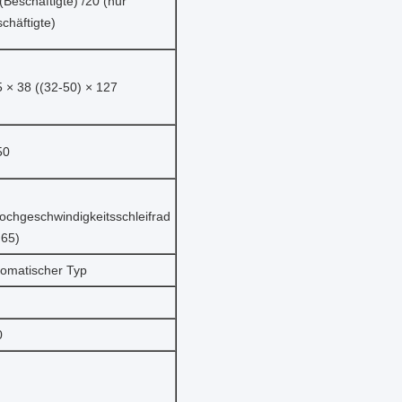
(Beschäftigte) /20 (nur
chäftigte)
 × 38 ((32-50) × 127
50
ochgeschwindigkeitsschleifrad
 65)
omatischer Typ
0