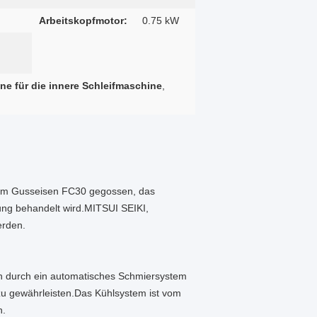
Arbeitskopfmotor:
0.75 kW
ne für die innere Schleifmaschine
,
gem Gusseisen FC30 gegossen, das
ung behandelt wird.MITSUI SEIKI,
erden.
 durch ein automatisches Schmiersystem
zu gewährleisten.Das Kühlsystem ist vom
n.