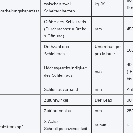
60 
zwischen zwei
kg (b)
Bes
rarbeitungskapazität
Scheiternherzen
Größe des Schleifrads
(Durchmesser × Breite
mm
455
× Öffnung)
Drehzahl des
Umdrehungen
16
Schleifrads
pro Minute
40
Höchstgeschwindigkeit
m/s
((H
des Schleifrads
bis
Schleifradverband
mm
Aut
Zuführwinkel
Der Grad
90
Zuführungslauf
mm
25
X-Achse
m/min
6
hleifradkopf
Schnellgeschwindigkeit