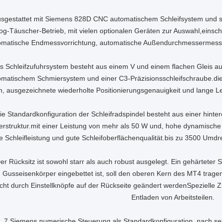
usgestattet mit Siemens 828D CNC automatischem Schleifsystem und 
og-Täuscher-Betrieb, mit vielen optionalen Geräten zur Auswahl,einschl
omatische Endmessvorrichtung, automatische Außendurchmessermessv
s Schleifzufuhrsystem besteht aus einem V und einem flachen Gleis aus
omatischem Schmiersystem und einer C3-Präzisionsschleifschraube.di
n, ausgezeichnete wiederholte Positionierungsgenauigkeit und lange 
ie Standardkonfiguration der Schleifradspindel besteht aus einer hinter
erstruktur.mit einer Leistung von mehr als 50 W und, hohe dynamische 
e Schleifleistung und gute Schleifoberflächenqualität.bis zu 3500 Um
er Rücksitz ist sowohl starr als auch robust ausgelegt. Ein gehärteter 
 Gusseisenkörper eingebettet ist, soll den oberen Kern des MT4 trage
icht durch Einstellknöpfe auf der Rückseite geändert werdenSpezielle 
Entladen von Arbeitsteilen.
7.Siemens numerische Steuerung als Standardkonfiguration, nach sek