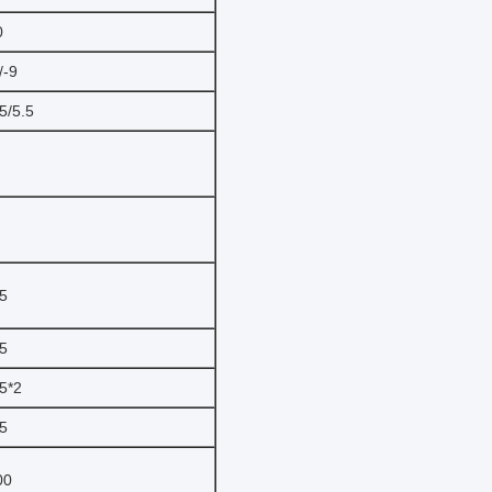
0
/-9
5/5.5
5
5
5*2
5
00